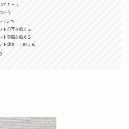
れてもらう
つかう
ント3つ
ント①耳を鍛える
ント②脳を鍛える
ント③楽しく鍛える
め