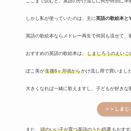
ここまで読むと、英語のかけ流しに何か特別に準
しかし私が使っていたのは、主に
英語の歌絵本とYo
英語の歌絵本ならメドレー再生で何回も流せて、
おすすめの英語の歌絵本は、
しまじろうのえいご
ぽこ美が
生後6ヶ月頃から
かけ流し用で買いまし
大きくなれば一緒に歌えますし、子どもが好きな
＞＞しまじ
また、
頭のいい子が育つ英語のうた45選
もおすす